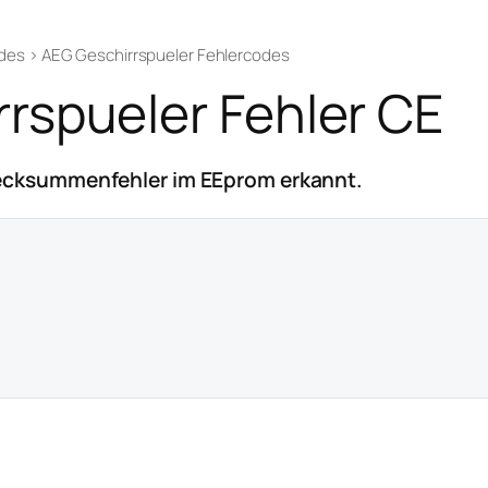
odes
›
AEG Geschirrspueler Fehlercodes
rspueler Fehler CE
ecksummenfehler im EEprom erkannt.