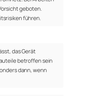
orsicht geboten.
srisiken führen.
ässt, das Gerät
uteile betroffen sein
esonders dann, wenn