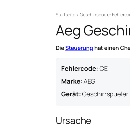
Startseite
›
Geschirrspueler Fehlerc
Aeg Geschir
Die
Steuerung
hat einen Ch
Fehlercode:
CE
Marke:
AEG
Gerät:
Geschirrspueler
Ursache