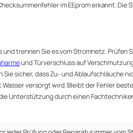
 Checksummenfehler im EEprom erkannt. Die 
us und trennen Sie es vom Stromnetz. Prüfen 
üharme
und Türverschluss auf Verschmutzun
n Sie sicher, dass Zu- und Ablaufschläuche ni
asser versorgt wird. Bleibt der Fehler beste
die Unterstützung durch einen Fachtechniker
or jeder Prüfung oder Reparatur immer vom S