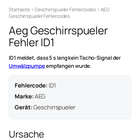
Startseite
›
Geschirrspueler Fehlercodes
›
AEG
Geschirrspueler Fehlercodes
Aeg Geschirrspueler
Fehler ID1
ID1 meldet, dass 5 s lang kein Tacho-Signal der
Umwälzpumpe
empfangen wurde.
Fehlercode:
ID1
Marke:
AEG
Gerät:
Geschirrspueler
Ursache