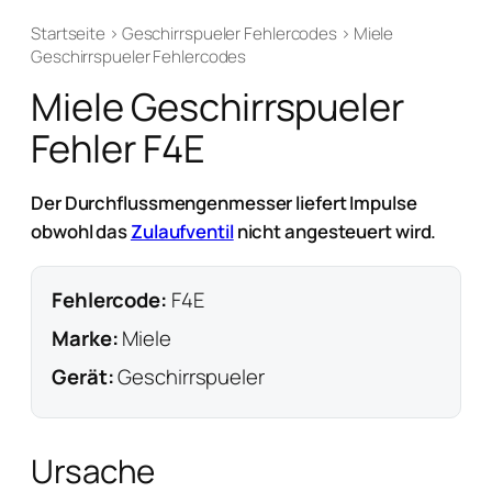
Startseite
›
Geschirrspueler Fehlercodes
›
Miele
Geschirrspueler Fehlercodes
Miele Geschirrspueler
Fehler F4E
Der Durchflussmengenmesser liefert Impulse
obwohl das
Zulaufventil
nicht angesteuert wird.
Fehlercode:
F4E
Marke:
Miele
Gerät:
Geschirrspueler
Ursache