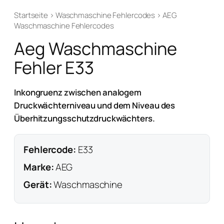
Startseite
›
Waschmaschine Fehlercodes
›
AEG
Waschmaschine Fehlercodes
Aeg Waschmaschine
Fehler E33
Inkongruenz zwischen analogem
Druckwächterniveau und dem Niveau des
Überhitzungsschutzdruckwächters.
Fehlercode:
E33
Marke:
AEG
Gerät:
Waschmaschine