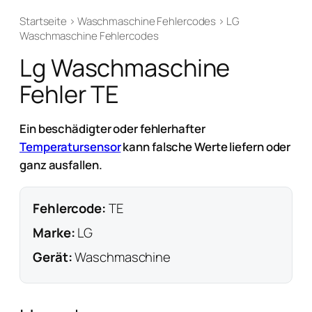
Startseite
›
Waschmaschine Fehlercodes
›
LG
Waschmaschine Fehlercodes
Lg Waschmaschine
Fehler TE
Ein beschädigter oder fehlerhafter
Temperatursensor
kann falsche Werte liefern oder
ganz ausfallen.
Fehlercode:
TE
Marke:
LG
Gerät:
Waschmaschine